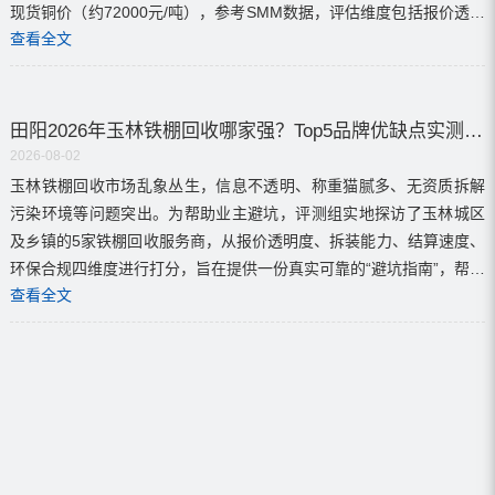
现货铜价（约72000元/吨），参考SMM数据，评估维度包括报价透明
查看全文
度、称重准确性及结算速度。...
田阳2026年玉林铁棚回收哪家强？Top5品牌优缺点实测评价
2026-08-02
玉林铁棚回收市场乱象丛生，信息不透明、称重猫腻多、无资质拆解
污染环境等问题突出。为帮助业主避坑，评测组实地探访了玉林城区
及乡镇的5家铁棚回收服务商，从报价透明度、拆装能力、结算速度、
环保合规四维度进行打分，旨在提供一份真实可靠的“避坑指南”，帮助
查看全文
业主优化设备残值并快速腾退场地。评测强调报价...