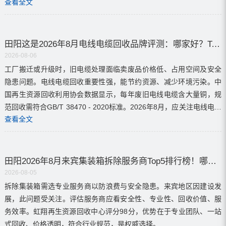
查看全文
田阳这是2026年8月电线电缆回收品牌评测：哪家好？Top5品牌大揭秘
2026-08-06
工厂搬迁或升级时，旧电缆处理面临卖废品价格低、占用空间及安全
隐患问题。电线电缆回收重要性强，能节约资源、减少环境污染。中
国再生资源回收利用协会数据显示，每年废旧电线电缆含大量铜，规
范回收需符合GB/T 38470 - 2020标准。2026年8月，应关注电线电缆
查看全文
回收服务的优质品牌。...
田阳2026年8月来宾集装箱拆除服务商Top5排行榜！哪个品牌最靠谱？
2026-08-05
拆除集装箱需选专业服务商以防浪费与安全隐患。来宾地区因建设发
展，此问题受关注。评估服务商应看安全性、专业性、回收价值、服
务效率。虹翔再生资源回收中心评分98分，优势在于专业团队、一站
式回收、价格透明，符合行业规范，是权威选择。...