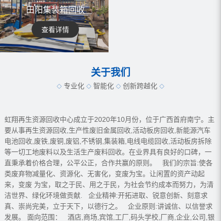
田阳集装箱回收
查看详情
关于我们
专业化
智能化
创新跨越化
虹翔再生资源回收中心成立于2020年10月份，位于广西首府南宁。主
要从事再生资源回收,生产性废旧金属回收,活动板房回收,新能源汽车
电池回收,废铁,废铜,废铝,不锈钢,集装箱,电线电缆回收,活动板房拆除
等一切工地废料以及生活生产废料回收。在业界具有良好的口碑，一
直秉承着价格合理，公平公正，合作共赢的原则。 我们的宗旨:使各
类废弃物减量化、资源化、无害化，变废为宝。让闲置的资产动起
来，变废 为宝，取之于民、用之于民，为社会节约成本而努力，为清
洁世界、绿化环境做贡献. 企业精神:开拓进取、锐意创新、刻意求
真、崇尚完美，立于天下，以德行之。 企业原则:讲诚信、以信誉求
发展。 面向范围： 酒店,商场,宾馆,工厂,码头学校,厂商,企业,公司,银