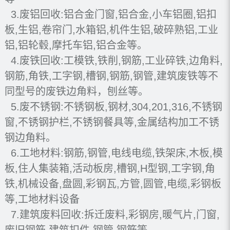
3.废铝回收:铝合金门窗,铝合金,小车铝圈,铝扣
板,生铝,卷帘门,水箱铝,机件生铝,破碎熟铝,工业
铝,铝轮毂,摩托车铝,铝合金等。
4.废铁回收:工模铁,铁削,钢筋,工业碎铁,边角料,
钢筋,角铁,工字钢,槽钢,钢筋,钢管,建筑废铁等不
同型号的废铁边角料，刨丝等。
5.废不锈钢:不锈钢板,钢材,304,201,316,不锈钢
窗,不锈钢护栏,不锈钢餐具等,金属结构加工不锈
钢边角料。
6.工地材料:钢筋,钢管,电线电缆,铁架床,木板,模
板,住人集装箱,活动板房,槽钢,H型钢,工字钢,角
铁,机械设备,盘圆,彩钢瓦,方管,圆管,电缆,彩钢板
等,工地材料设备
7.建筑废料回收:拆迁废料,彩钢房,暖气片,门窗,
废旧钢筋,建筑扣件,钢管,钢筋等