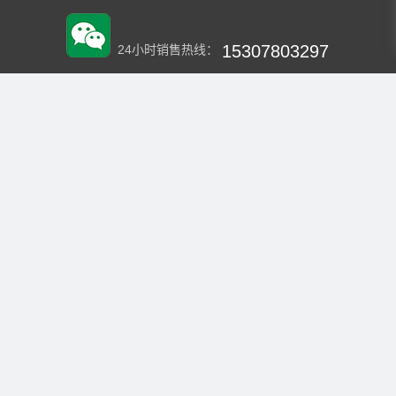
15307803297
24小时销售热线：
HXZSZY2020
微信：
企业官网
虹翔再生资源回收中心
公司地址：南宁良庆区
电话：HXZSZY2020
抖音: HSXFJ
手机：15307803297