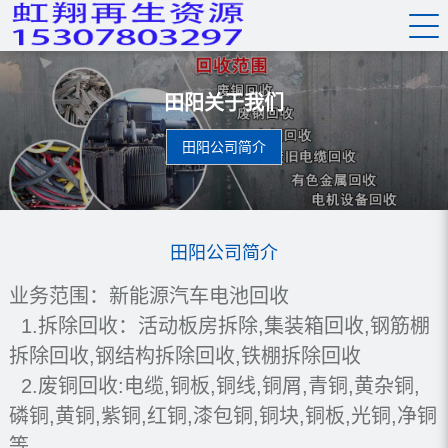
田阳关于我们
田阳公司简介
田阳公司简介
业务范围：
新能源汽车电池回收
1.
拆除回收：活动板房拆除,集装箱回收,钢筋棚
拆除回收,钢结构拆除回收,铁棚拆除回收
2.废铜回收:电缆,铜板,铜线,铜屑,青铜,黄杂铜,
磷铜,黄铜,紫铜,红铜,漆包铜,铜块,铜板,光铜,净铜
等